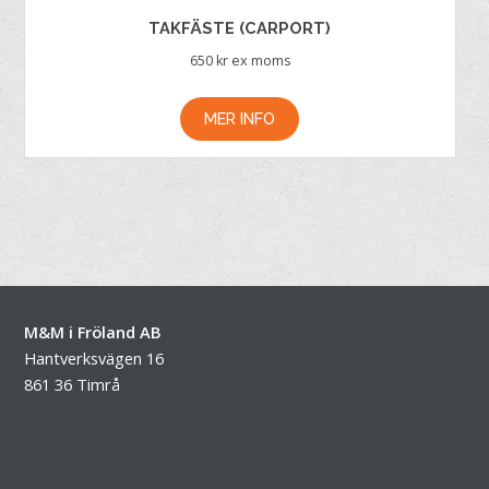
TAKFÄSTE (CARPORT)
650
kr ex moms
MER INFO
M&M i Fröland AB
Hantverksvägen 16
861 36 Timrå