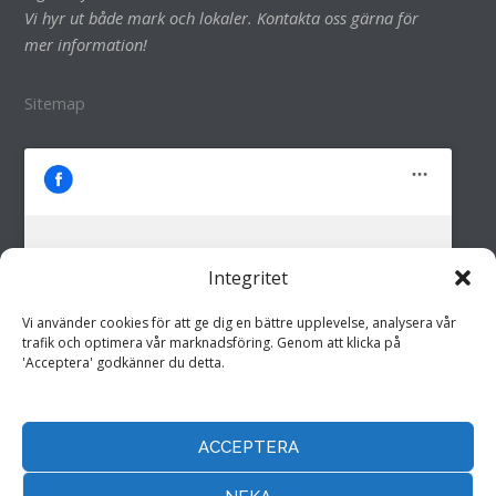
Vi hyr ut både mark och lokaler. Kontakta oss gärna för
mer information!
Sitemap
Integritet
M&M i Fröland AB
Klicka för att godkänna marknadsföring
Vi använder cookies för att ge dig en bättre upplevelse, analysera vår
cookies och aktivera detta innehåll
trafik och optimera vår marknadsföring. Genom att klicka på
'Acceptera' godkänner du detta.
ACCEPTERA
Hemsida drivs av
Annonspartner Sverige AB