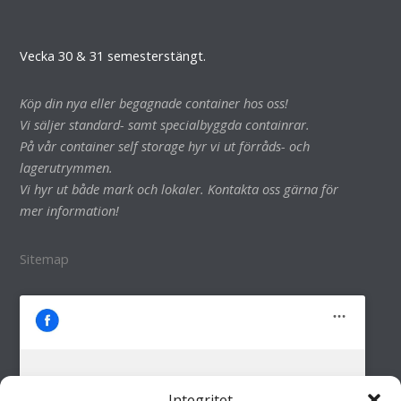
Vecka 30 & 31 semesterstängt.
Köp din nya eller begagnade container hos oss!
Vi säljer standard- samt specialbyggda containrar.
På vår container self storage hyr vi ut förråds- och
lagerutrymmen.
Vi hyr ut både mark och lokaler. Kontakta oss gärna för
mer information!
Sitemap
Integritet