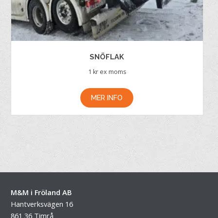
SNÖFLAK
1
kr ex moms
MER INFO
M&M i Fröland AB
Hantverksvägen 16
861 36 Timrå