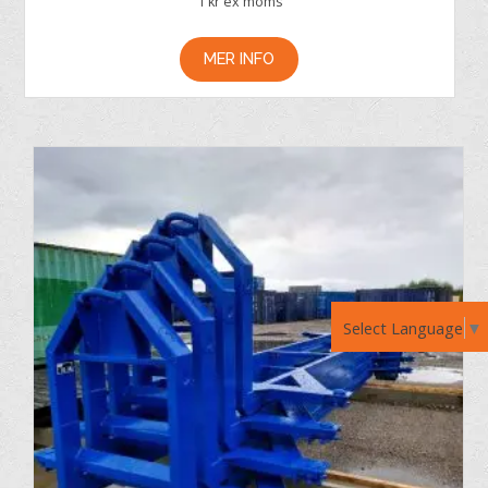
1
kr ex moms
MER INFO
Select Language
▼