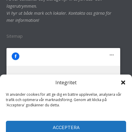
lagerutrymmen.
Vi hyr ut både mark och lokaler. Kontakta oss gärna för
mer information!
Sitemap
Integritet
M&M i Fröland AB
Klicka för att godkänna marknadsföring
Vi använder cookies för att ge dig en bättre upplevelse, analysera vår
cookies och aktivera detta innehåll
trafik och optimera vår marknadsföring. Genom att klicka på
'Acceptera' godkänner du detta.
ACCEPTERA