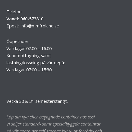
Telefon:
Växel: 060-573810
Epost:
Info@mmfroland.se
Öppettider:
Vardagar 07:00 – 16:00
Kundmottagning samt
lastning/lossning på vår depå:
Vardagar 07:00 – 15:30
Vecka 30 & 31 semesterstängt.
Köp din nya eller begagnade container hos oss!
Vi säljer standard- samt specialbyggda containrar.
På vår container self storage hyr vi ut förråds- och