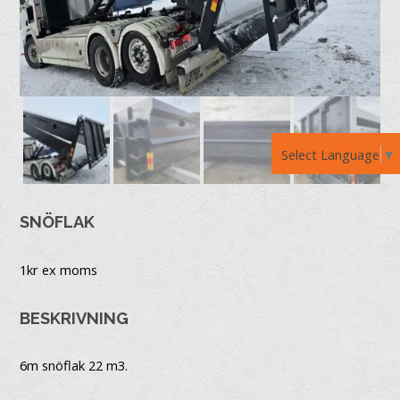
Select Language
▼
SNÖFLAK
1
kr ex moms
BESKRIVNING
6m snöflak 22 m3.