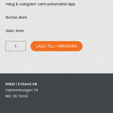
Häng & svängdörr samt pneumatisk läpp.
Botten 4mm.
Sidor 3mm.
SNÖFLAK
LÄGG TILL I VARUKORG
MÄNGD
M&M i Fröland AB
Hantverksvägen 16
861 36 Timrå