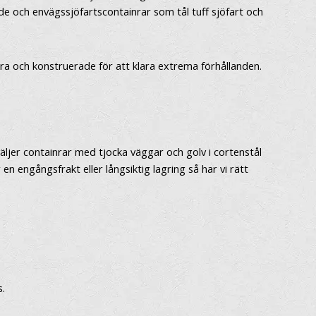
e och envägssjöfartscontainrar som tål tuff sjöfart och
kra och konstruerade för att klara extrema förhållanden.
väljer containrar med tjocka väggar och golv i cortenstål
n engångsfrakt eller långsiktig lagring så har vi rätt
s.