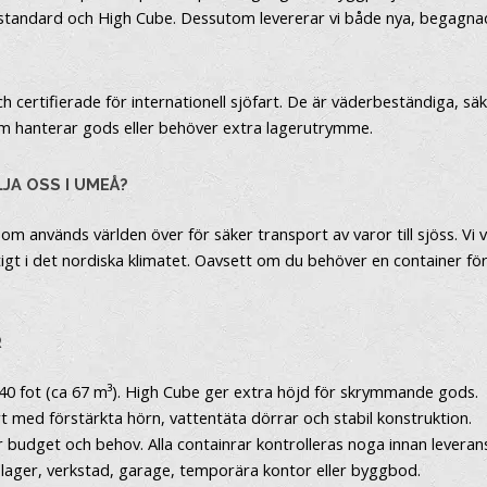
e standard och High Cube. Dessutom levererar vi både nya, begagnad
 certifierade för internationell sjöfart. De är väderbeständiga, sä
om hanterar gods eller behöver extra lagerutrymme.
JA OSS I UMEÅ?
om används världen över för säker transport av varor till sjöss. Vi 
gt i det nordiska klimatet. Oavsett om du behöver en container för e
R
r 40 fot (ca 67 m³). High Cube ger extra höjd för skrymmande gods.
t med förstärkta hörn, vattentäta dörrar och stabil konstruktion.
r budget och behov. Alla containrar kontrolleras noga innan leveran
 lager, verkstad, garage, temporära kontor eller byggbod.