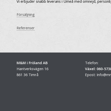
Vi erbjuder snabb leverans i Umeå med omnejd, personlig r
Försäljning
Referenser
M&M i Fröland AB
Telefon:
Hantverksvägen 16
Växel: 060-573
861 36 Timrå
Epost:
Info@mm