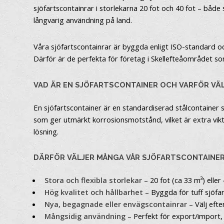
sjöfartscontainrar i storlekarna 20 fot och 40 fot – båd
långvarig användning på land.
Våra sjöfartscontainrar är byggda enligt ISO-standard och
Därför är de perfekta för företag i Skellefteåområdet s
VAD ÄR EN SJÖFARTSCONTAINER OCH VARFÖR VÄL
En sjöfartscontainer är en standardiserad stålcontainer s
som ger utmärkt korrosionsmotstånd, vilket är extra vikti
lösning.
DÄRFÖR VÄLJER MÅNGA VÅR SJÖFARTSCONTAINE
Stora och flexibla storlekar
– 20 fot (ca 33 m³) elle
Hög kvalitet och hållbarhet
– Byggda för tuff sjöfar
Nya, begagnade eller envägscontainrar
– Välj efte
Mångsidig användning
– Perfekt för export/import,