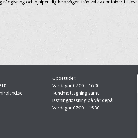
ådgivning och hjälper dig hela vägen från val av container till leve
Öppettider:
810
Vardagar 07:00 – 16:00
froland.se
Kundmottagning samt
lastning/lossning på vår depå:
Vardagar 07:00 – 15:30