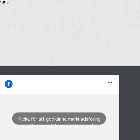
rans.
M&M i Fröland AB
Klicka för att godkänna marknadsföring
cookies och aktivera detta innehåll