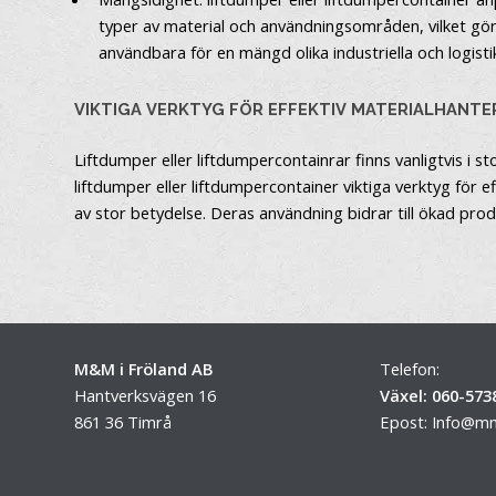
typer av material och användningsområden, vilket g
användbara för en mängd olika industriella och logisti
VIKTIGA VERKTYG FÖR EFFEKTIV MATERIALHANTE
Liftdumper eller liftdumpercontainrar finns vanligtvis i 
liftdumper eller liftdumpercontainer viktiga verktyg för
av stor betydelse. Deras användning bidrar till ökad produ
M&M i Fröland AB
Telefon:
Hantverksvägen 16
Växel: 060-573
861 36 Timrå
Epost:
Info@mm