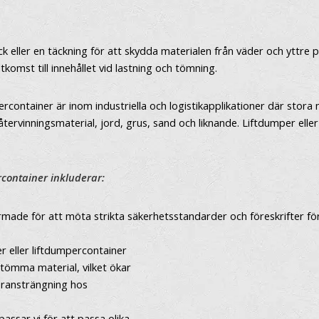
ck eller en täckning för att skydda materialen från väder och yttre
komst till innehållet vid lastning och tömning.
ercontainer är inom industriella och logistikapplikationer där sto
återvinningsmaterial, jord, grus, sand och liknande. Liftdumper eller
container inkluderar:
ormade för att möta strikta säkerhetsstandarder och föreskrifter fö
 eller liftdumpercontainer
 tömma material, vilket ökar
eransträngning hos
assar vi för att passa olika