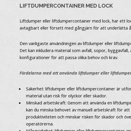
LIFTDUMPERCONTAINER MED LOCK
Liftdumper eller liftdumpercontainer med lock, har ett lo
avtagbart eller försett med gångjärn för att underlätta åt
Den vanligaste användningen av liftdumper eller liftdump
Det kan inkludera material som avfall, sopor, byggavfall, 
konfigurationer för att passa olika behov och krav.
Fördelarna med att använda liftdumper eller liftdumper
Säkerhet: liftdumper eller liftdumpercontainer är utf
material utan risk för olyckor eller skador.
Minskad arbetskraft: Genom att använda en liftdumper
kan du minska behovet av manuell arbetskraft för att
produktiviteten och minskar risken för skador och öv
operatörerna.
Mångsidighet: liftdumper eller liftdumpercontainer anp