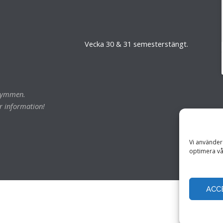
Vecka 30 & 31 semesterstängt.
trymmen.
r information!
Vi använder 
optimera vå
ACC