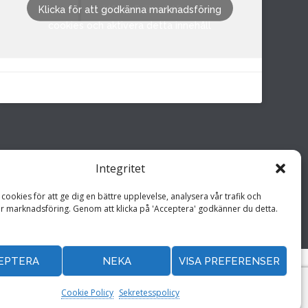
M&M i Fröland AB
Klicka för att godkänna marknadsföring
cookies och aktivera detta innehåll
Integritet
cookies för att ge dig en bättre upplevelse, analysera vår trafik och
r marknadsföring. Genom att klicka på 'Acceptera' godkänner du detta.
Hemsida drivs av
Annonspartner Sverige AB
EPTERA
NEKA
VISA PREFERENSER
Cookie Policy
Sekretesspolicy