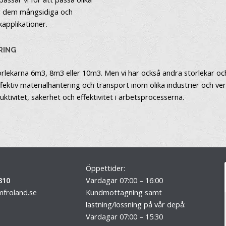
ör dem mångsidiga och
kapplikationer.
RING
storlekarna 6m3, 8m3 eller 10m3. Men vi har också andra storlekar oc
 effektiv materialhantering och transport inom olika industrier och 
ktivitet, säkerhet och effektivitet i arbetsprocesserna.
Öppettider:
810
Vardagar 07:00 – 16:00
froland.se
Kundmottagning samt
lastning/lossning på vår depå:
Vardagar 07:00 – 15:30