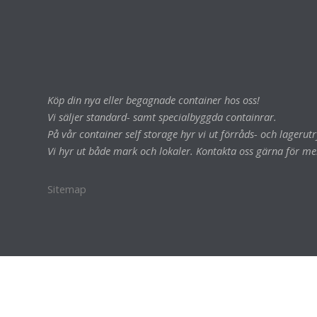
Köp din nya eller begagnade container hos oss!
Vi säljer standard- samt specialbyggda containrar.
På vår container self storage hyr vi ut förråds- och lageru
Vi hyr ut både mark och lokaler. Kontakta oss gärna för me
Sitemap