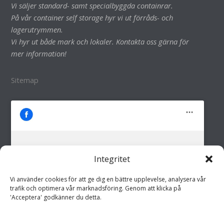
Vi säljer standard- samt specialbyggda containrar.
På vår container self storage hyr vi ut förråds- och
lagerutrymmen.
Vi hyr ut både mark och lokaler. Kontakta oss gärna för
mer information!
Sitemap
Integritet
M&M i Fröland AB
Klicka för att godkänna marknadsföring
Vi använder cookies för att ge dig en bättre upplevelse, analysera vår
cookies och aktivera detta innehåll
trafik och optimera vår marknadsföring. Genom att klicka på
'Acceptera' godkänner du detta.