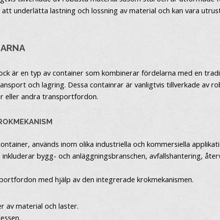
tt underlätta lastning och lossning av material och kan vara utrusta
LARNA
lock är en typ av container som kombinerar fördelarna med en tradit
ansport och lagring. Dessa containrar är vanligtvis tillverkade av 
ar eller andra transportfordon.
KROKMEKANISM
rcontainer, används inom olika industriella och kommersiella applika
kluderar bygg- och anläggningsbranschen, avfallshantering, återvi
ransportfordon med hjälp av den integrerade krokmekanismen.
er av material och laster.
cessen.