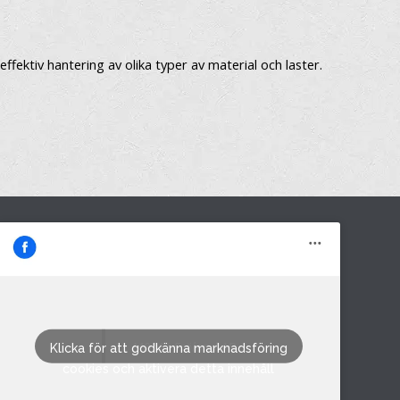
fektiv hantering av olika typer av material och laster.
M&M i Fröland AB
Klicka för att godkänna marknadsföring
cookies och aktivera detta innehåll