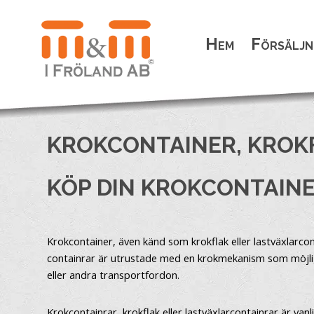
Hem
Försäljn
KROKCONTAINER, KROK
KÖP DIN KROKCONTAINE
Krokcontainer, även känd som krokflak eller lastväxlarcon
containrar är utrustade med en krokmekanism som möjligg
eller andra transportfordon.
Krokcontainrar, krokflak eller lastväxlarcontainrar är van