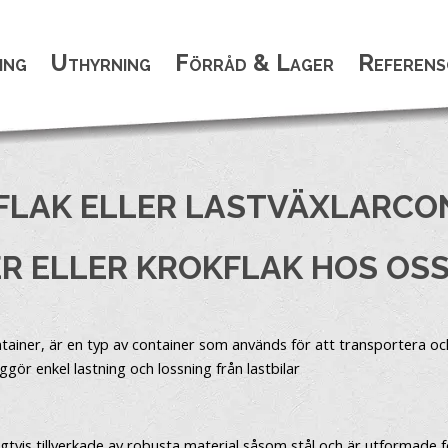
ing
Uthyrning
Förråd & Lager
Referens
FLAK ELLER LASTVÄXLARCO
R ELLER KROKFLAK HOS OSS
tainer, är en typ av container som används för att transportera och
ör enkel lastning och lossning från lastbilar
ligtvis tillverkade av robusta material såsom stål och är utformade f