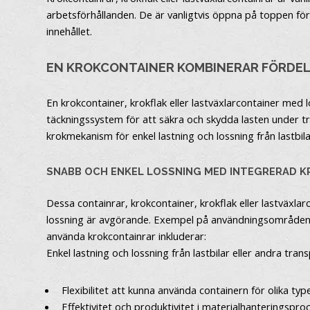
arbetsförhållanden. De är vanligtvis öppna på toppen för a
innehållet.
EN KROKCONTAINER KOMBINERAR FÖRDE
En krokcontainer, krokflak eller lastväxlarcontainer med 
täckningssystem för att säkra och skydda lasten under tr
krokmekanism för enkel lastning och lossning från lastbil
SNABB OCH ENKEL LOSSNING MED INTEGRERAD 
Dessa containrar, krokcontainer, krokflak eller lastväxla
lossning är avgörande. Exempel på användningsområden in
använda krokcontainrar inkluderar:
Enkel lastning och lossning från lastbilar eller andra t
Flexibilitet att kunna använda containern för olika typ
Effektivitet och produktivitet i materialhanteringspro