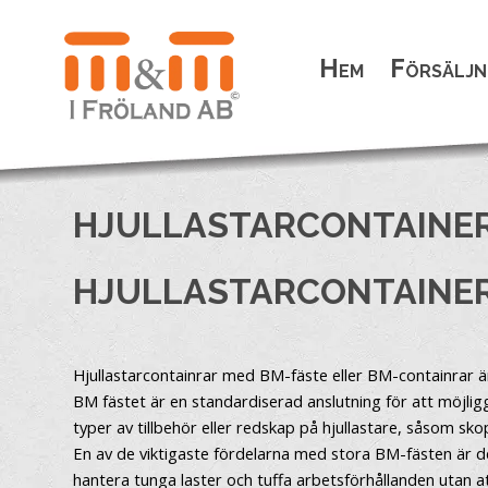
Hem
Försäljn
HJULLASTARCONTAINER
HJULLASTARCONTAINER
Hjullastarcontainrar med BM-fäste eller BM-containrar är 
BM fästet är en standardiserad anslutning för att möjli
typer av tillbehör eller redskap på hjullastare, såsom skop
En av de viktigaste fördelarna med stora BM-fästen är dera
hantera tunga laster och tuffa arbetsförhållanden utan a