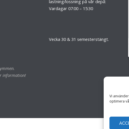
lastning/lossning på vår depå:
Vardagar 07:00 – 15:30
Vecka 30 & 31 semesterstängt.
trymmen.
r information!
Vi använder 
optimera vå
ACC