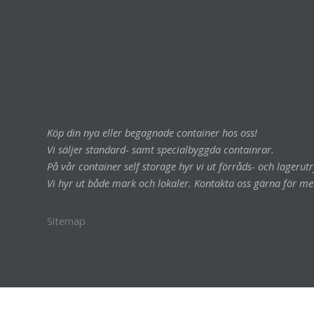
Köp din nya eller begagnade container hos oss!
Vi säljer standard- samt specialbyggda containrar.
På vår container self storage hyr vi ut förråds- och lageru
Vi hyr ut både mark och lokaler. Kontakta oss gärna för me
Sitemap