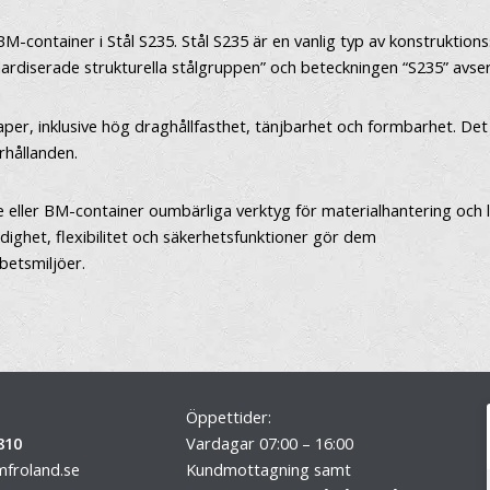
BM-container i Stål S235. Stål S235 är en vanlig typ av konstruktio
standardiserade strukturella stålgruppen” och beteckningen “S235” a
er, inklusive hög draghållfasthet, tänjbarhet och formbarhet. Det 
rhållanden.
ller BM-container oumbärliga verktyg för materialhantering och las
dighet, flexibilitet och säkerhetsfunktioner gör dem
rbetsmiljöer.
Öppettider:
810
Vardagar 07:00 – 16:00
froland.se
Kundmottagning samt