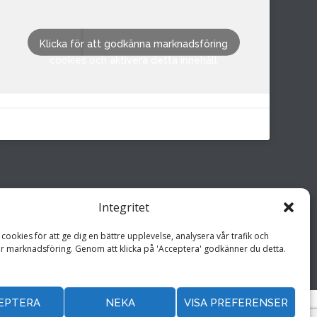
M&M i Fröland AB
Klicka för att godkänna marknadsföring
cookies och aktivera detta innehåll
Integritet
cookies för att ge dig en bättre upplevelse, analysera vår trafik och
r marknadsföring. Genom att klicka på 'Acceptera' godkänner du detta.
Hemsida drivs av
Annonspartner Sverige AB
EPTERA
NEKA
VISA PREFERENSER