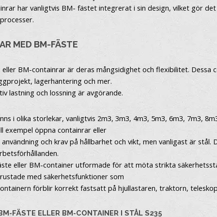
r har vanligtvis BM- fästet integrerat i sin design, vilket gör det
sprocesser.
AR MED BM-FÄSTE
eller BM-containrar är deras mångsidighet och flexibilitet. Dessa 
yggprojekt, lagerhantering och mer.
tiv lastning och lossning är avgörande.
inns i olika storlekar, vanligtvis 2m3, 3m3, 4m3, 5m3, 6m3, 7m3, 8
ill exempel öppna containrar eller
å användning och krav på hållbarhet och vikt, men vanligast är stål.
arbetsförhållanden.
äste eller BM-container utformade för att möta strikta säkerhetsst
 utrustade med säkerhetsfunktioner som
ontainern förblir korrekt fastsatt på hjullastaren, traktorn, telesk
M-FÄSTE ELLER BM-CONTAINER I STÅL S235