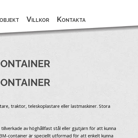
objekt
Villkor
Kontakta
CONTAINER
CONTAINER
are, traktor, teleskoplastare eller lastmaskiner. Stora
llverkade av höghållfast stål eller gjutjärn för att kunna
BM-container är speciellt utformad för att enkelt kunna