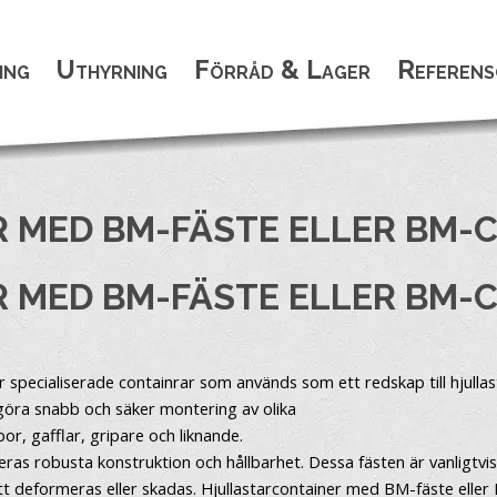
ing
Uthyrning
Förråd & Lager
Referens
 MED BM-FÄSTE ELLER BM-
 MED BM-FÄSTE ELLER BM-
specialiserade containrar som används som ett redskap till hjullast
ggöra snabb och säker montering av olika
or, gafflar, gripare och liknande.
s robusta konstruktion och hållbarhet. Dessa fästen är vanligtvis ti
tt deformeras eller skadas. Hjullastarcontainer med BM-fäste eller 