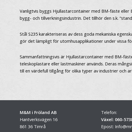
Vanligtvis byggs Hjullastarcontainer med BM-fäste eller 
bygg- och tillverkningsindustrin. Det tillhör den s.k. “
Stål S235 karakteriseras av dess goda mekaniska egenskap
gör det lämpligt för utomhusapplikationer under vissa fö
Sammanfattningsvis är Hjullastarcontainer med BM-fäste e
teleskoplastare eller lastmaskiner används. Deras mångsi
till en värdefull tillgång för olika typer av industrier och a
M&M i Fröland AB
Telefon:
Hantverksvägen 16
Växel: 060-573
861 36 Timrå
Epost:
Info@mm