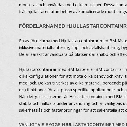
monteras och användas med olika maskiner. Dessa containra
från hjullastaren utan behov av komplicerade montering
FÖRDELARNA MED HJULLASTARCONTAINR
En av fördelarna med Hjullastarcontainrar med BM-fäste 
inklusive materialhantering, sop- och avfallshantering, b
De är särskilt användbara på platser där snabb och effek
Hjullastarcontainrar med BM-fäste eller BM-containrar f
olika konfigurationer för att möta olika behov och krav, t
med lock. De kan tillverkas av olika material, beroende p
och funktioner för att passa specifika applikationer och 
När det gäller säkerhet är Hjullastarcontainer med BM-f
stabila och hållbara under användning och är vanligtvis
säkerhetslås och fästanordningar för att säkerställa att c
VANLIGTVIS BYGGS HJULLASTARCONTAINER MED B