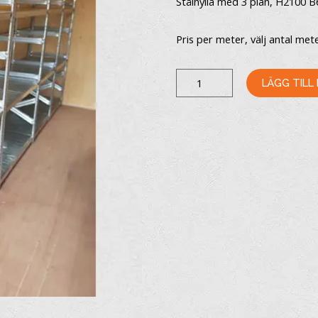
Stålhylla med 3 plan, H2100 B
Pris per meter, välj antal met
STÅLHYLLA
LÄGG TILL
MÄNGD