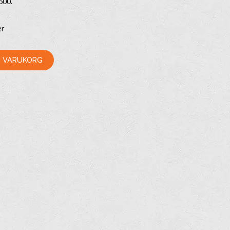
600.
er
 I VARUKORG