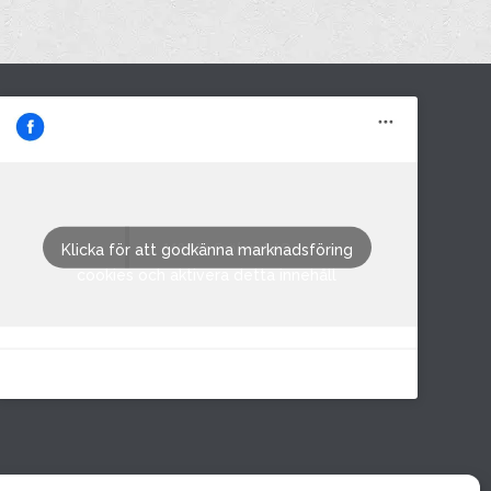
M&M i Fröland AB
Klicka för att godkänna marknadsföring
cookies och aktivera detta innehåll