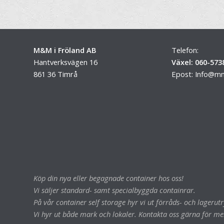
M&M i Fröland AB
Telefon:
Hantverksvägen 16
Växel: 060-573
861 36 Timrå
Epost:
Info@mm
Köp din nya eller begagnade container hos oss!
Vi säljer standard- samt specialbyggda containrar.
På vår container self storage hyr vi ut förråds- och lageru
Vi hyr ut både mark och lokaler. Kontakta oss gärna för me