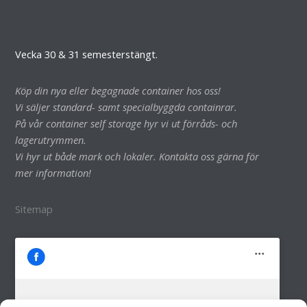
Vecka 30 & 31 semesterstängt.
Köp din nya eller begagnade container hos oss!
Vi säljer standard- samt specialbyggda containrar.
På vår container self storage hyr vi ut förråds- och
lagerutrymmen.
Vi hyr ut både mark och lokaler. Kontakta oss gärna för
mer information!
Sitemap