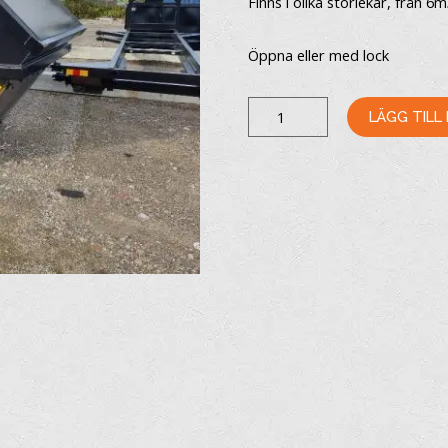
Finns i olika storlekar, från 6
Öppna eller med lock
LIFTDUMPER
LÄGG TILL
ÖPPEN
MÄNGD