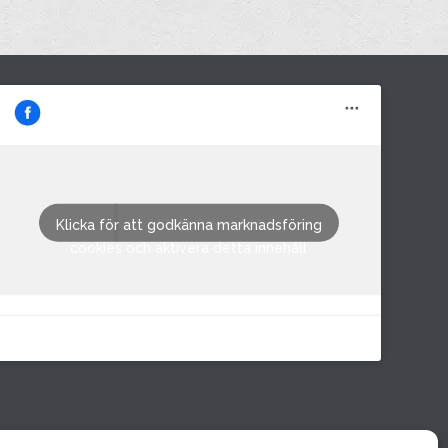
M&M i Fröland AB
Klicka för att godkänna marknadsföring
cookies och aktivera detta innehåll