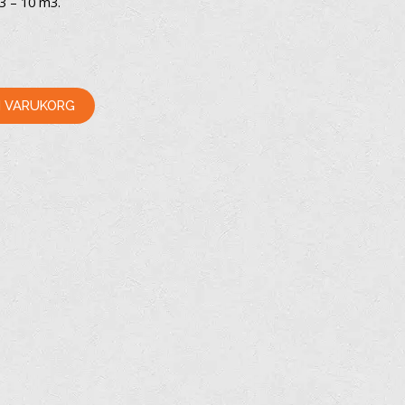
m3 – 10 m3.
 I VARUKORG