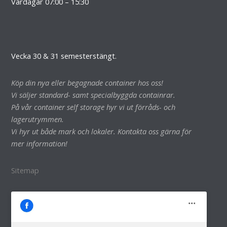
Vardagar 07:00 – 15:30
Vecka 30 & 31 semesterstängt.
Köp din nya eller begagnade container hos oss!
Vi säljer standard- samt specialbyggda containrar.
På vår container self storage hyr vi ut förråds- och
lagerutrymmen.
Vi hyr ut både mark och lokaler. Kontakta oss gärna för
mer information!
Sitemap