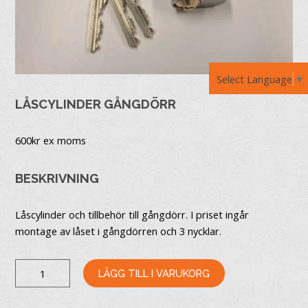
Select Language
▼
LÅSCYLINDER GÅNGDÖRR
600
kr ex moms
BESKRIVNING
Låscylinder och tillbehör till gångdörr. I priset ingår
montage av låset i gångdörren och 3 nycklar.
LÅSCYLINDER
LÄGG TILL I VARUKORG
GÅNGDÖRR
MÄNGD