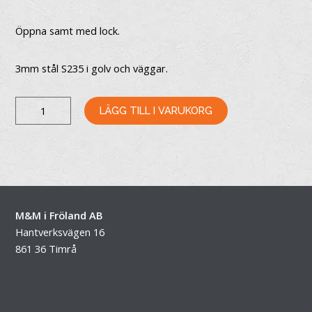
Öppna samt med lock.
3mm stål S235 i golv och väggar.
BM
LÄGG TILL I VARUKORG
CONTAINER
MÄNGD
M&M i Fröland AB
Hantverksvägen 16
861 36 Timrå