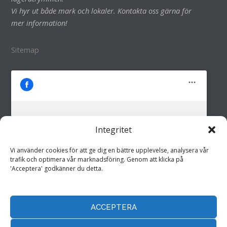
Vi hyr ut både mark och lokaler. Kontakta oss gärna för
mer information!
Sitemap
Integritet
M&M i Fröland AB
Klicka för att godkänna marknadsföring
Vi använder cookies för att ge dig en bättre upplevelse, analysera vår
cookies och aktivera detta innehåll
trafik och optimera vår marknadsföring. Genom att klicka på
'Acceptera' godkänner du detta.
ACCEPTERA
Hemsida drivs av
Annonspartner Sverige AB