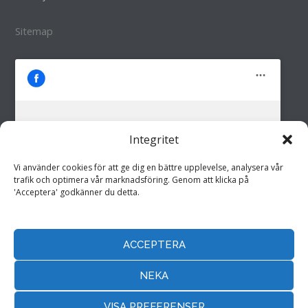
Sitemap
Integritet
M&M i Fröland AB
Klicka för att godkänna marknadsföring
Vi använder cookies för att ge dig en bättre upplevelse, analysera vår
cookies och aktivera detta innehåll
trafik och optimera vår marknadsföring. Genom att klicka på
'Acceptera' godkänner du detta.
ACCEPTERA
Hemsida drivs av
Annonspartner Sverige AB
NEKA
VISA PREFERENSER