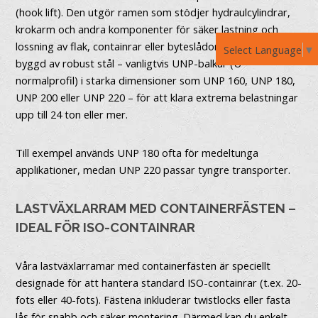
(hook lift). Den utgör ramen som stödjer hydraulcylindrar,
krokarm och andra komponenter för säker lastning och
lossning av flak, containrar eller byteslådor. Därför är ramen
Select Language
▼
byggd av robust stål – vanligtvis UNP-balkar (U-
normalprofil) i starka dimensioner som UNP 160, UNP 180,
UNP 200 eller UNP 220 – för att klara extrema belastningar
upp till 24 ton eller mer.
Till exempel används UNP 180 ofta för medeltunga
applikationer, medan UNP 220 passar tyngre transporter.
LASTVÄXLARRAM MED CONTAINERFÄSTEN –
IDEAL FÖR ISO-CONTAINRAR
Våra lastväxlarramar med containerfästen är speciellt
designade för att hantera standard ISO-containrar (t.ex. 20-
fots eller 40-fots). Fästena inkluderar twistlocks eller fasta
lås för snabb och säker montering. Därmed kan du enkelt