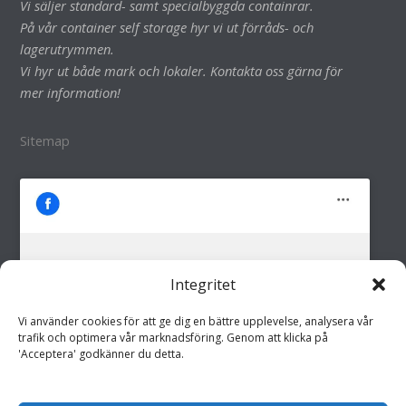
Vi säljer standard- samt specialbyggda containrar.
På vår container self storage hyr vi ut förråds- och
lagerutrymmen.
Vi hyr ut både mark och lokaler. Kontakta oss gärna för
mer information!
Sitemap
Integritet
M&M i Fröland AB
Klicka för att godkänna marknadsföring
Vi använder cookies för att ge dig en bättre upplevelse, analysera vår
cookies och aktivera detta innehåll
trafik och optimera vår marknadsföring. Genom att klicka på
'Acceptera' godkänner du detta.