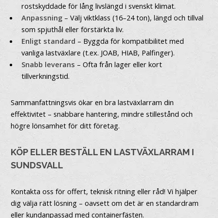
rostskyddade för lång livslängd i svenskt klimat.
Anpassning
– Välj viktklass (16–24 ton), längd och tillval
som spjuthål eller förstärkta liv.
Enligt standard
– Byggda för kompatibilitet med
vanliga lastväxlare (t.ex. JOAB, HIAB, Palfinger).
Snabb leverans
– Ofta från lager eller kort
tillverkningstid.
Sammanfattningsvis ökar en bra lastväxlarram din
effektivitet – snabbare hantering, mindre stillestånd och
högre lönsamhet för ditt företag.
KÖP ELLER BESTÄLL EN LASTVÄXLARRAM I
SUNDSVALL
Kontakta oss för offert, teknisk ritning eller råd! Vi hjälper
dig välja rätt lösning – oavsett om det är en standardram
eller kundanpassad med containerfästen.