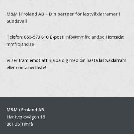
M&M i Fröland AB – Din partner för lastväxlarramar i
Sundsvall
Telefon: 060-573 810 E-post:
info@mmfroland.se
Hemsida:
mmfroland.se
Vi ser fram emot att hjälpa dig med din nästa lastväxlarram
eller containerfäste!
M&M i Fröland AB
Hantverksvägen 16
861 36 Timrå