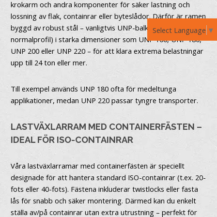
krokarm och andra komponenter för säker lastning och
lossning av flak, containrar eller byteslådor. Därför är ramen
byggd av robust stål – vanligtvis UNP-balkar (U-
Select Language
▼
normalprofil) i starka dimensioner som UNP 160, UNP 180,
UNP 200 eller UNP 220 – för att klara extrema belastningar
upp till 24 ton eller mer.
Till exempel används UNP 180 ofta för medeltunga
applikationer, medan UNP 220 passar tyngre transporter.
LASTVÄXLARRAM MED CONTAINERFÄSTEN –
IDEAL FÖR ISO-CONTAINRAR
Våra lastväxlarramar med containerfästen är speciellt
designade för att hantera standard ISO-containrar (t.ex. 20-
fots eller 40-fots). Fästena inkluderar twistlocks eller fasta
lås för snabb och säker montering. Därmed kan du enkelt
ställa av/på containrar utan extra utrustning – perfekt för