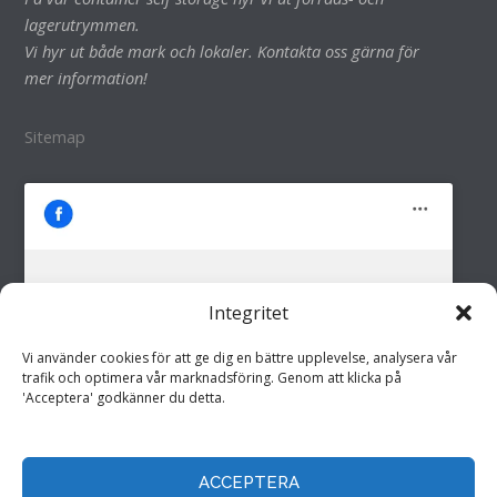
lagerutrymmen.
Vi hyr ut både mark och lokaler. Kontakta oss gärna för
mer information!
Sitemap
Integritet
M&M i Fröland AB
Klicka för att godkänna marknadsföring
Vi använder cookies för att ge dig en bättre upplevelse, analysera vår
cookies och aktivera detta innehåll
trafik och optimera vår marknadsföring. Genom att klicka på
'Acceptera' godkänner du detta.
ACCEPTERA