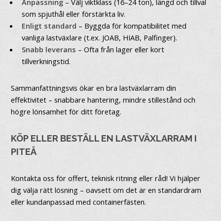
Anpassning
– Välj viktklass (16–24 ton), längd och tillval
som spjuthål eller förstärkta liv.
Enligt standard
– Byggda för kompatibilitet med
vanliga lastväxlare (t.ex. JOAB, HIAB, Palfinger).
Snabb leverans
– Ofta från lager eller kort
tillverkningstid.
Sammanfattningsvis ökar en bra lastväxlarram din
effektivitet – snabbare hantering, mindre stillestånd och
högre lönsamhet för ditt företag.
KÖP ELLER BESTÄLL EN LASTVÄXLARRAM I
PITEÅ
Kontakta oss för offert, teknisk ritning eller råd! Vi hjälper
dig välja rätt lösning – oavsett om det är en standardram
eller kundanpassad med containerfästen.