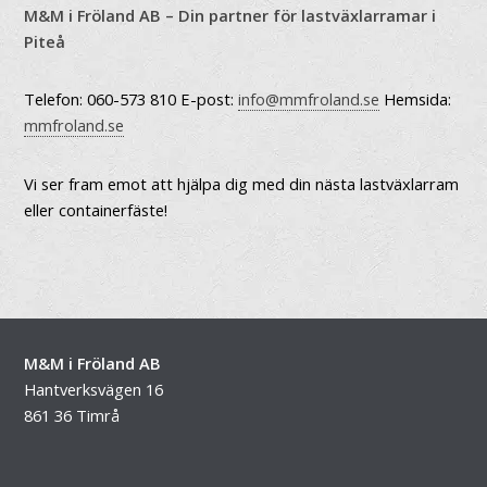
M&M i Fröland AB – Din partner för lastväxlarramar i
Piteå
Telefon: 060-573 810 E-post:
info@mmfroland.se
Hemsida:
mmfroland.se
Vi ser fram emot att hjälpa dig med din nästa lastväxlarram
eller containerfäste!
M&M i Fröland AB
Hantverksvägen 16
861 36 Timrå