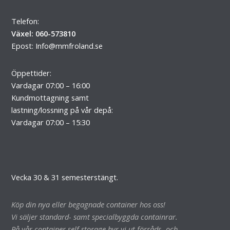
Telefon:
Växel: 060-573810
Epost:
Info@mmfroland.se
Öppettider:
Vardagar 07:00 – 16:00
Kundmottagning samt
lastning/lossning på vår depå:
Vardagar 07:00 – 15:30
Vecka 30 & 31 semesterstängt.
Köp din nya eller begagnade container hos oss!
Vi säljer standard- samt specialbyggda containrar.
På vår container self storage hyr vi ut förråds- och