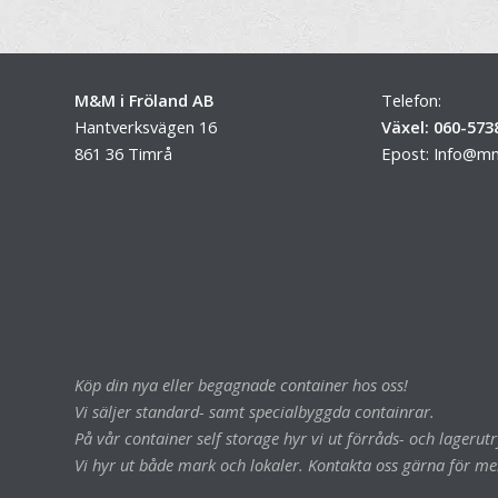
M&M i Fröland AB
Telefon:
Hantverksvägen 16
Växel: 060-573
861 36 Timrå
Epost:
Info@mm
Köp din nya eller begagnade container hos oss!
Vi säljer standard- samt specialbyggda containrar.
På vår container self storage hyr vi ut förråds- och lageru
Vi hyr ut både mark och lokaler. Kontakta oss gärna för me