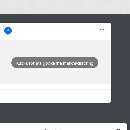
M&M i Fröland AB
Klicka för att godkänna marknadsföring
cookies och aktivera detta innehåll