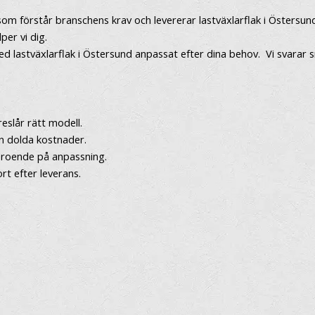
som förstår branschens krav och levererar lastväxlarflak i Östersu
per vi dig.
lastväxlarflak i Östersund anpassat efter dina behov. Vi svarar snab
eslår rätt modell.
n dolda kostnader.
eroende på anpassning.
ort efter leverans.