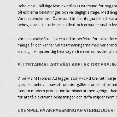
Behöver du pålitliga lastväxlarflak i Östersund för bygg
tål extrema belastningar och vardagligt slitage. Med lån
Våra lastväxlarflak i Östersund är framtagna för att klara
behov, oavsett storlek eller tillval, och erbjuder snabb 
Våra lastväxlarflak i Östersund är perfekta för lokala före
många år och känner väl till utmaningarna med varierand
lösning – vi hjälper dig hela vägen från val av modell till 
SLITSTARKA LASTVÄXLARFLAK ÖSTERSU
Vi på M&M Fröland AB lägger stor vikt vid kvalitet i varje 
specifika behov – oavsett om det gäller storlek, utformnin
Genom modern produktion kombinerat med gediget hantverk 
för att tåla extrema belastningar och tuffa miljöer inom
EXEMPEL PÅ ANPASSNINGAR VI ERBJUDER: