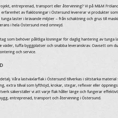
projekt, entreprenad, transport eller återvinning? Vi på M&M Fröla
g erfarenhet av flaklösningar i Östersund levererar vi produkter so
 tunga laster i krävande miljöer – från schaktning och grus till mask
leverans i hela Östersund med omnejd.
tag som behöver pålitliga lösningar för daglig hantering av tunga las
e väder, tuffa byggplatser och snabba leveranskrav. Oavsett om du
montering och service.
ND
detalj. Våra lastväxlarflak i Östersund tillverkas i slitstarka materi
g, extra tillval som lyfthöjd, krokar, stegar, reflexer eller öppning
säkerställer vi att varje flak håller länge och fungerar effektivt 
 bygg, entreprenad, transport och återvinning i Östersund.