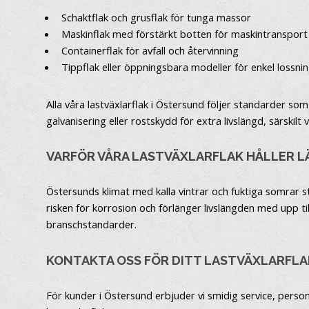
Schaktflak och grusflak för tunga massor
Maskinflak med förstärkt botten för maskintransport
Containerflak för avfall och återvinning
Tippflak eller öppningsbara modeller för enkel lossni
Alla våra lastväxlarflak i Östersund följer standarder so
galvanisering eller rostskydd för extra livslängd, särskilt
VARFÖR VÅRA LASTVÄXLARFLAK HÅLLER 
Östersunds klimat med kalla vintrar och fuktiga somrar st
risken för korrosion och förlänger livslängden med upp till
branschstandarder.
KONTAKTA OSS FÖR DITT LASTVÄXLARFLA
För kunder i Östersund erbjuder vi smidig service, person