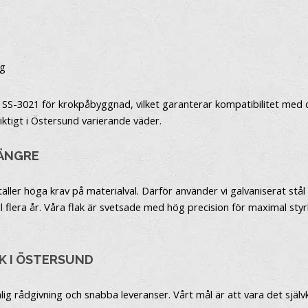
ng
m SS-3021 för krokpåbyggnad, vilket garanterar kompatibilitet med de
 viktigt i Östersund varierande väder.
LÄNGRE
äller höga krav på materialval. Därför använder vi galvaniserat stå
 flera år. Våra flak är svetsade med hög precision för maximal styrka
K I ÖSTERSUND
lig rådgivning och snabba leveranser. Vårt mål är att vara det själv