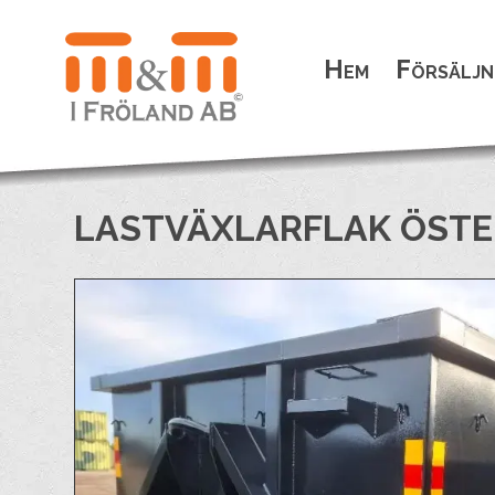
Hem
Försäljn
LASTVÄXLARFLAK ÖST