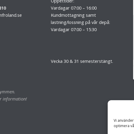
Öppettider:
810
Vardagar 07:00 – 16:00
froland.se
Kundmottagning samt
lastning/lossning på vår depå:
Vardagar 07:00 – 15:30
Vecka 30 & 31 semesterstängt.
trymmen.
r information!
Vi använder 
optimera vå