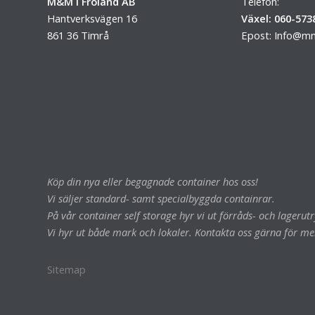
M&M i Fröland AB
Telefon:
Hantverksvägen 16
Växel: 060-573
861 36 Timrå
Epost:
Info@mm
Köp din nya eller begagnade container hos oss!
Vi säljer standard- samt specialbyggda containrar.
På vår container self storage hyr vi ut förråds- och lageru
Vi hyr ut både mark och lokaler. Kontakta oss gärna för me
Sitemap