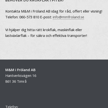
BEHÖVER DU KROKFLAK I PITEÅ?
Kontakta M&M i Fröland AB idag för råd, offert eller visning!
Telefon: 060-573 810 E-post:
info@mmfroland.se
Vi hjälper dig hitta rätt krokflak, maskinflak eller
lastväxlarflak – för säkra och effektiva transporter!
M&M i Fröland AB
Hantverksvägen 16
861 36 Timrå
Telefon: