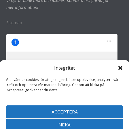
Vi hyr ut både mark och lokaler. Kontakta oss gärna för
mer information!
Sitemap
Integritet
M&M i Fröland AB
Klicka för att godkänna marknadsföring
Vi använder cookies för att ge dig en bättre upplevelse, analysera vår
cookies och aktivera detta innehåll
trafik och optimera vår marknadsföring. Genom att klicka på
'Acceptera' godkänner du detta.
ACCEPTERA
Hemsida drivs av
Annonspartner Sverige AB
NEKA