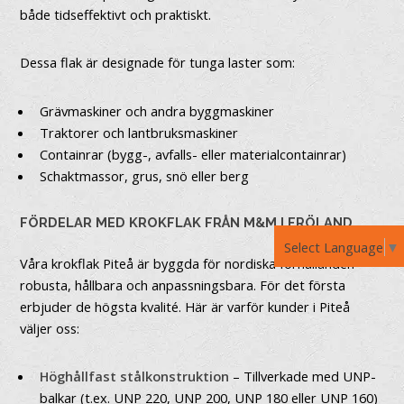
både tidseffektivt och praktiskt.
Dessa flak är designade för tunga laster som:
Grävmaskiner och andra byggmaskiner
Traktorer och lantbruksmaskiner
Containrar (bygg-, avfalls- eller materialcontainrar)
Schaktmassor, grus, snö eller berg
FÖRDELAR MED KROKFLAK FRÅN M&M I FRÖLAND
Select Language
▼
Våra krokflak Piteå är byggda för nordiska förhållanden –
robusta, hållbara och anpassningsbara. För det första
erbjuder de högsta kvalité. Här är varför kunder i Piteå
väljer oss:
Höghållfast stålkonstruktion
– Tillverkade med UNP-
balkar (t.ex. UNP 220, UNP 200, UNP 180 eller UNP 160)