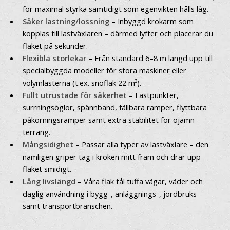
för maximal styrka samtidigt som egenvikten hålls låg.
Säker lastning/lossning
– Inbyggd krokarm som
kopplas till lastväxlaren – därmed lyfter och placerar du
flaket på sekunder.
Flexibla storlekar
– Från standard 6–8 m längd upp till
specialbyggda modeller för stora maskiner eller
volymlasterna (t.ex. snöflak 22 m³).
Fullt utrustade för säkerhet
– Fästpunkter,
surrningsöglor, spännband, fällbara ramper, flyttbara
påkörningsramper samt extra stabilitet för ojämn
terräng.
Mångsidighet
– Passar alla typer av lastväxlare – den
nämligen griper tag i kroken mitt fram och drar upp
flaket smidigt.
Lång livslängd
– Våra flak tål tuffa vägar, väder och
daglig användning i bygg-, anläggnings-, jordbruks-
samt transportbranschen.