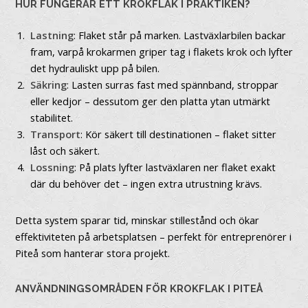
HUR FUNGERAR ETT KROKFLAK I PRAKTIKEN?
Lastning
: Flaket står på marken. Lastväxlarbilen backar
fram, varpå krokarmen griper tag i flakets krok och lyfter
det hydrauliskt upp på bilen.
Säkring
: Lasten surras fast med spännband, stroppar
eller kedjor – dessutom ger den platta ytan utmärkt
stabilitet.
Transport
: Kör säkert till destinationen – flaket sitter
låst och säkert.
Lossning
: På plats lyfter lastväxlaren ner flaket exakt
där du behöver det – ingen extra utrustning krävs.
Detta system sparar tid, minskar stillestånd och ökar
effektiviteten på arbetsplatsen – perfekt för entreprenörer i
Piteå som hanterar stora projekt.
ANVÄNDNINGSOMRÅDEN FÖR KROKFLAK I PITEÅ