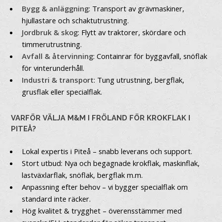
Bygg & anläggning
: Transport av grävmaskiner,
hjullastare och schaktutrustning.
Jordbruk & skog
: Flytt av traktorer, skördare och
timmerutrustning.
Avfall & återvinning
: Containrar för byggavfall, snöflak
för vinterunderhåll.
Industri & transport
: Tung utrustning, bergflak,
grusflak eller specialflak.
VARFÖR VÄLJA M&M I FRÖLAND FÖR KROKFLAK I
PITEÅ?
Lokal expertis i Piteå – snabb leverans och support.
Stort utbud: Nya och begagnade krokflak, maskinflak,
lastväxlarflak, snöflak, bergflak m.m.
Anpassning efter behov – vi bygger specialflak om
standard inte räcker.
Hög kvalitet & trygghet – överensstämmer med