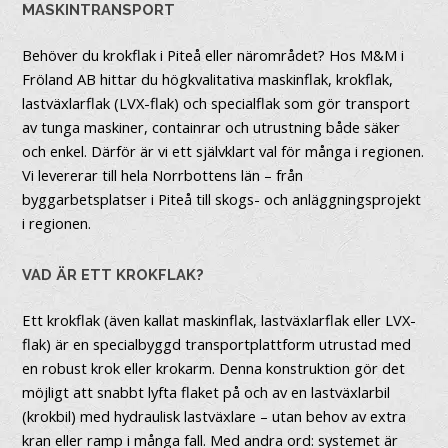
MASKINTRANSPORT
Behöver du krokflak i Piteå eller närområdet? Hos M&M i
Fröland AB hittar du högkvalitativa maskinflak, krokflak,
lastväxlarflak (LVX-flak) och specialflak som gör transport
av tunga maskiner, containrar och utrustning både säker
och enkel. Därför är vi ett självklart val för många i regionen.
Vi levererar till hela Norrbottens län – från
byggarbetsplatser i Piteå till skogs- och anläggningsprojekt
i regionen.
VAD ÄR ETT KROKFLAK?
Ett krokflak (även kallat maskinflak, lastväxlarflak eller LVX-
flak) är en specialbyggd transportplattform utrustad med
en robust krok eller krokarm. Denna konstruktion gör det
möjligt att snabbt lyfta flaket på och av en lastväxlarbil
(krokbil) med hydraulisk lastväxlare – utan behov av extra
kran eller ramp i många fall. Med andra ord: systemet är