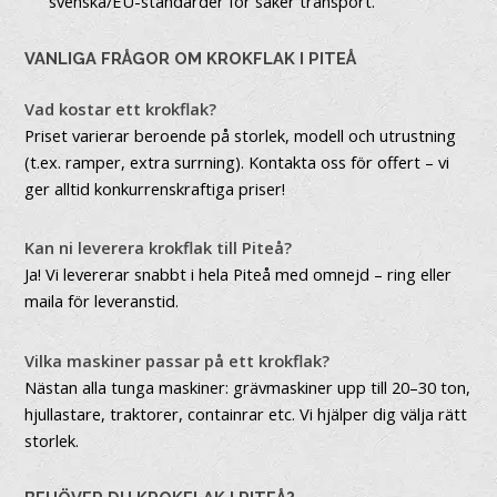
svenska/EU-standarder för säker transport.
VANLIGA FRÅGOR OM KROKFLAK I PITEÅ
Vad kostar ett krokflak?
Priset varierar beroende på storlek, modell och utrustning
(t.ex. ramper, extra surrning). Kontakta oss för offert – vi
ger alltid konkurrenskraftiga priser!
Kan ni leverera krokflak till Piteå?
Ja! Vi levererar snabbt i hela Piteå med omnejd – ring eller
maila för leveranstid.
Vilka maskiner passar på ett krokflak?
Nästan alla tunga maskiner: grävmaskiner upp till 20–30 ton,
hjullastare, traktorer, containrar etc. Vi hjälper dig välja rätt
storlek.