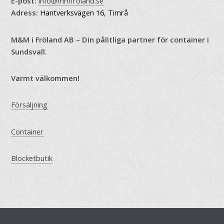
E-post:
info@mmfroland.se
Adress:
Hantverksvägen 16, Timrå
M&M i Fröland AB – Din pålitliga partner för container i
Sundsvall.
Varmt välkommen!
Försäljning
Container
Blocketbutik