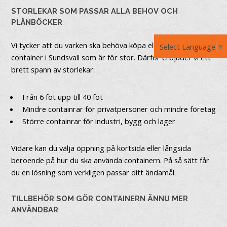
STORLEKAR SOM PASSAR ALLA BEHOV OCH
PLÅNBÖCKER
Vi tycker att du varken ska behöva köpa eller hyra en
Select Language
▼
container i Sundsvall som är för stor. Därför erbjuder vi ett
brett spann av storlekar:
Från 6 fot upp till 40 fot
Mindre containrar för privatpersoner och mindre företag
Större containrar för industri, bygg och lager
Vidare kan du välja öppning på kortsida eller långsida
beroende på hur du ska använda containern. På så sätt får
du en lösning som verkligen passar ditt ändamål.
TILLBEHÖR SOM GÖR CONTAINERN ÄNNU MER
ANVÄNDBAR