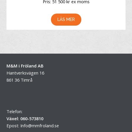
Pris: 51 500 kr ex moms
LÄS MER
M&M i Fröland AB
Hantverksvägen 16
861 36 Timrå
Telefon:
Växel: 060-573810
Epost:
Info@mmfroland.se