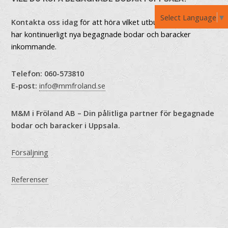
Select Language
▼
Kontakta oss idag
för att höra vilket utbud vi har just nu. Vi
har kontinuerligt nya begagnade bodar och baracker
inkommande.
Telefon:
060-573810
E-post:
info@mmfroland.se
M&M i Fröland AB – Din pålitliga partner för begagnade
bodar och baracker i Uppsala.
Försäljning
Referenser