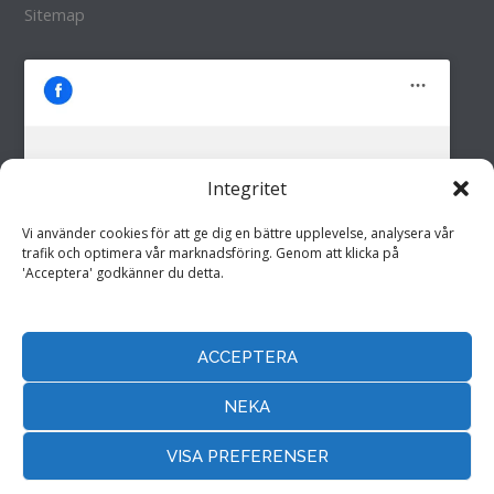
Sitemap
Integritet
M&M i Fröland AB
Klicka för att godkänna marknadsföring
Vi använder cookies för att ge dig en bättre upplevelse, analysera vår
cookies och aktivera detta innehåll
trafik och optimera vår marknadsföring. Genom att klicka på
'Acceptera' godkänner du detta.
ACCEPTERA
Hemsida drivs av
Annonspartner Sverige AB
NEKA
VISA PREFERENSER