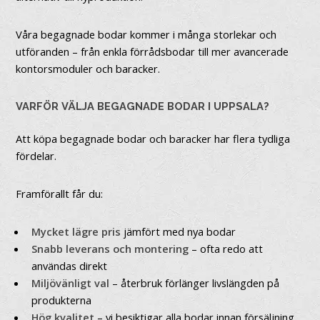
Våra begagnade bodar kommer i många storlekar och
utföranden – från enkla förrådsbodar till mer avancerade
kontorsmoduler och baracker.
VARFÖR VÄLJA BEGAGNADE BODAR I UPPSALA?
Att köpa begagnade bodar och baracker har flera tydliga
fördelar.
Framförallt får du:
Mycket lägre pris
jämfört med nya bodar
Snabb leverans och montering
– ofta redo att
användas direkt
Miljövänligt val
– återbruk förlänger livslängden på
produkterna
Hög kvalitet
– vi besiktigar alla bodar innan försäljning