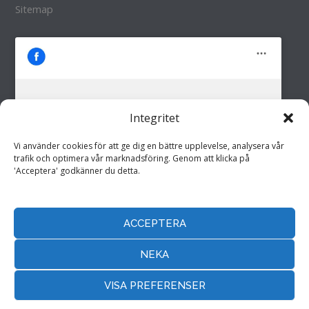
Sitemap
Integritet
M&M i Fröland AB
Klicka för att godkänna marknadsföring
Vi använder cookies för att ge dig en bättre upplevelse, analysera vår
cookies och aktivera detta innehåll
trafik och optimera vår marknadsföring. Genom att klicka på
'Acceptera' godkänner du detta.
ACCEPTERA
Hemsida drivs av
Annonspartner Sverige AB
NEKA
VISA PREFERENSER