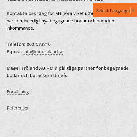
Select Language
▼
Kontakta oss idag
för att höra vilket utbud vi har just nu. Vi
har kontinuerligt nya begagnade bodar och baracker
inkommande.
Telefon:
060-573810
E-post:
info@mmfroland.se
M&M i Fröland AB – Din pålitliga partner för begagnade
bodar och baracker i Umeå.
Försäljning
Referenser