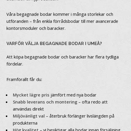
Våra begagnade bodar kommer i många storlekar och
utföranden – från enkla förrådsbodar till mer avancerade
kontorsmoduler och baracker.
VARFÖR VÄLJA BEGAGNADE BODAR I UMEÅ?
Att köpa begagnade bodar och baracker har flera tydliga
fördelar.
Framförallt får du:
Mycket lägre pris
jämfört med nya bodar
Snabb leverans och montering
– ofta redo att
användas direkt
Miljövänligt val
– återbruk förlänger livslängden på
produkterna
Hög kvalitet
– vi besiktigar alla bodar innan försäljning