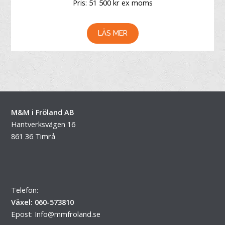
Pris: 51 500 kr ex moms
LÄS MER
M&M i Fröland AB
Hantverksvägen 16
861 36 Timrå
Telefon:
Växel: 060-573810
Epost:
Info@mmfroland.se